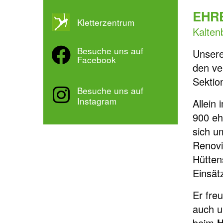
EHR
Kletterzentrum
Kalten
Besuche uns auf
Unsere
Facebook
den ve
Sektio
Besuche uns auf
Instagram
Allein
900 eh
sich u
Renovi
Hütten
Einsät
Er fre
auch u
beim
H