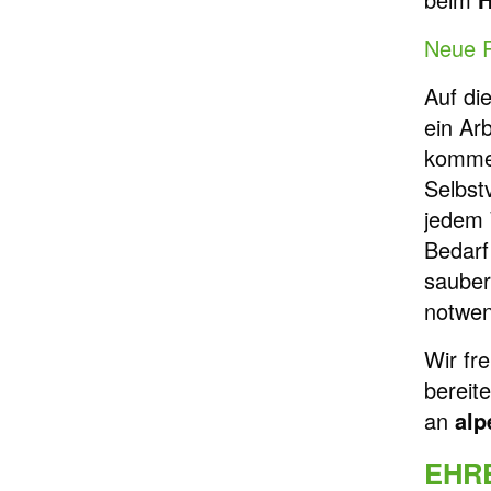
Neue R
Auf di
ein Arb
kommen
Selbst
jedem 
Bedarf
sauber
notwen
Wir fr
bereit
an
alp
EHR