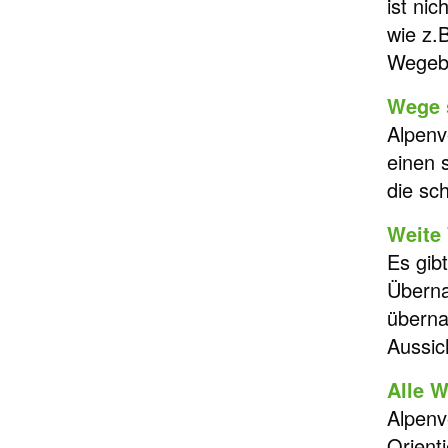
ist ni
wie z.
Wegeba
Wege 
Alpenv
einen 
die sc
Weite 
Es gib
Überna
überna
Aussic
Alle W
Alpenv
Orient