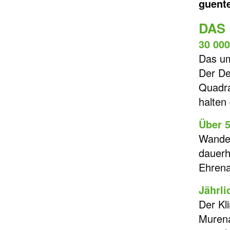
guent
DAS 
30 00
Das um
Der De
Quadra
halten
Über 5
Wander
dauerh
Ehrena
Jährli
Der Kl
Murena