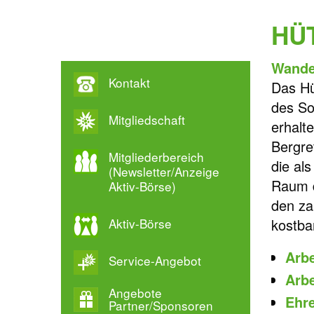
HÜ
Wande
Kontakt
Das Hü
des So
Mitgliedschaft
erhalt
Bergre
Mitgliederbereich
die al
(Newsletter/Anzeige
Raum d
Aktiv-Börse)
den za
Aktiv-Börse
kostba
Arbe
Service-Angebot
Arb
Angebote
Ehr
Partner/Sponsoren