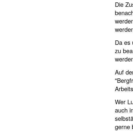
Die Zu
benach
werden
werde
Da es 
zu bea
werden
Auf de
"Bergf
Arbeit
Wer Lu
auch i
selbst
gerne