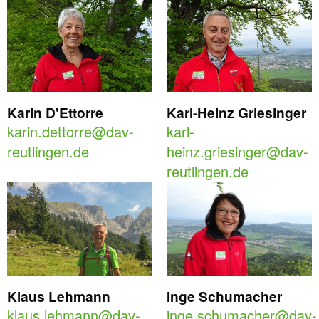
Karin D'Ettorre
Karl-Heinz Griesinger
karin.dettorre@dav-
karl-
reutlingen.de
heinz.griesinger@dav-
reutlingen.de
Klaus Lehmann
Inge Schumacher
klaus.lehmann@dav-
inge.schumacher@dav-