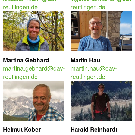
reutlingen.de
reutlingen.de
Martina Gebhard
Martin Hau
martina.gebhard@dav-
martin.hau@dav-
reutlingen.de
reutlingen.de
Helmut Kober
Harald Reinhardt