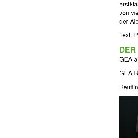
erstkl
von vie
der Al
Text: 
DER
GEA a
GEA Bi
Reutli