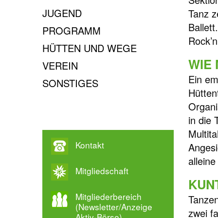
JUGEND
Tanz z
Ballet
PROGRAMM
Rock’n
HÜTTEN UND WEGE
WIE 
VEREIN
Ein em
SONSTIGES
Hütten
Organi
in die
Multit
Kontakt
Angesi
allein
Mitgliedschaft
KUN
Mitgliederbereich
Tanzen
(Newsletter/Anzeige
zwei f
Aktiv-Börse)