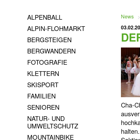
ALPENBALL
News
ALPIN-FLOHMARKT
03.02.2
DE
BERGSTEIGEN
BERGWANDERN
FOTOGRAFIE
KLETTERN
SKISPORT
FAMILIEN
Cha-Ch
SENIOREN
ausver
NATUR- UND
hochka
UMWELTSCHUTZ
halten
MOUNTAINBIKE
Sektio