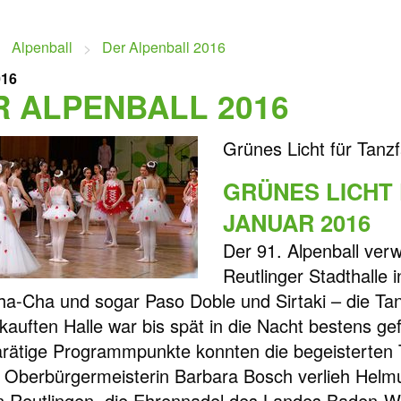
Alpenball
Der Alpenball 2016
016
R ALPENBALL 2016
Grünes Licht für Tanz
GRÜNES LICHT 
JANUAR 2016
Der 91. Alpenball verw
Reutlinger Stadthalle
a-Cha und sogar Paso Doble und Sirtaki – die Tan
kauften Halle war bis spät in die Nacht bestens ge
rätige Programmpunkte konnten die begeisterten T
. Oberbürgermeisterin Barbara Bosch verlieh Helm
n Reutlingen, die Ehrennadel des Landes Baden-W