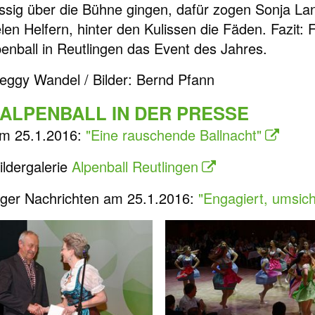
assig über die Bühne gingen, dafür zogen Sonja La
len Helfern, hinter den Kulissen die Fäden. Fazit: 
penball in Reutlingen das Event des Jahres.
Peggy Wandel / Bilder: Bernd Pfann
 ALPENBALL IN DER PRESSE
m 25.1.2016:
"Eine rauschende Ballnacht"
ldergalerie
Alpenball Reutlingen
nger Nachrichten am 25.1.2016:
"Engagiert, umsich