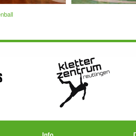
nball
Info