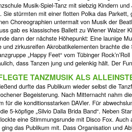
nzschule Musik-Spiel-Tanz mit siebzig Kindern und 
. Sie stürmten mit einer flotten Polka das Parkett, 
en Choreographien untermalt von Musik der Beat
uss gab es klassisches Ballett zu Wiener Walzer K
nde dann der nächste Höhepunkt: Eine launige Mu
 und zirkusreifen Akrobatikelementen brachte di
nzgruppe „Happy Feet“ vom Tübinger Rock’n’Roll 
ulich, dass Tanzen jung und gelenkig hält. Der Fu
FLEGTE TANZMUSIK ALS ALLEINS
ießend durfte das Publikum wieder selbst die Tanzf
ochener Begeisterung. Nach Mitternacht nahm die 
m für die konditionsstarken DAVler. Für abwechsl
 die 5-köpfige „Silvio Dalla Brida Band“. Neben St
i lockte eine Stimmungsrunde mit Disco Fox. Auch a
 ging das Publikum mit. Dass Organisation und Abl