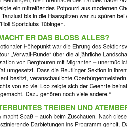
eigte ein mitreißendes Potpourri aus modernen Ch
t. Tanzlust bis in die Haarspitzen war zu spüren b
’Roll Sportclubs Tübingen.
MACHT ER DAS BLOSS ALLES?
otionaler Höhepunkt war die Ehrung des Sektionsv
tour „Verwall-Runde“ über die alljährliche Landscha
sation von Bergtouren mit Migranten – unermüdlic
 Tat umgesetzt. Dass die Reutlinger Sektion in ihre
alent besitzt, veranschaulichte Oberbürgermeisterin
chts von so viel Lob zeigte sich der Geehrte beinah
e gemacht. Dazu gehören noch viele andere.“
TERBUNTES TREIBEN UND ATEMBE
 macht Spaß – auch beim Zuschauen. Nach diese
aszinierende Darbietungen ins Programm geholt. Da