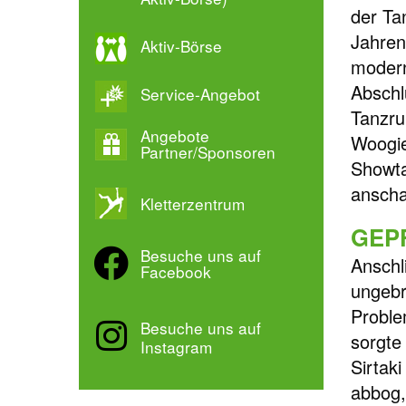
der Ta
Jahren
Aktiv-Börse
modern
Abschl
Service-Angebot
Tanzru
Angebote
Woogie
Partner/Sponsoren
Showta
anscha
Kletterzentrum
GEP
Besuche uns auf
Anschl
Facebook
ungebr
Proble
Besuche uns auf
sorgte
Instagram
Sirtak
abbog,